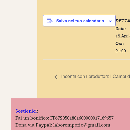
DETTA
Salva nel tuo calendario
Data:
15 Apri
Ora:
21:00 –
Incontri con i produttori: I Campi d
Sostienici
:
Fai un bonifico: IT67S0501801600000017169657
Dona via Paypal: laboremporio@gmail.com