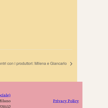
ontri con i produttori: Milena e Giancarlo
ciale)
Milano
Privacy Policy
220152