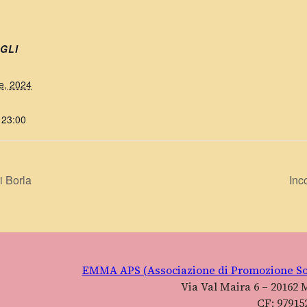
GLI
le, 2024
 23:00
i Borla
Inc
EMMA APS (Associazione di Promozione So
Via Val Maira 6 – 20162 
CF: 97915